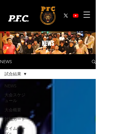
P.F.C.
​NEWS
NEWS
試合結果
NEWS
大会スケジ
ュール
大会概要
対戦カード
タイムテー