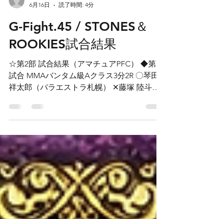
PFC STAFF
6月16日
読了時間: 4分
G-Fight.45 / STONES＆
ROOKIES試合結果
☆第2部 試合結果（アマチュアPFC） ◆第16
試合 MMAバンタム級Aクラス3分2R 〇琴田
祥太郎（パラエストラ札幌） ✕藤塚 陸斗
（オウプネス札幌） 1R 1:07 TKO ◆第15試合
MMA50kgキャッチウェイトAクラス3分2R ✕
岸野 あやめ（Fit Fight REVIVAL） 〇中川 奎
（POD GYM） 1R 0:31 TKO ◆第14試合
MMAバンタム級Aクラス3分2R 〇能村 久遠
（Kings） ✕SHA-MAN（オウプネス札幌）
1R 0:39 TKO ◆第13試合 MMAウェルター級A