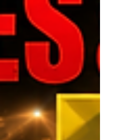
ー級 Aクラス 3分2R △三浦 瑠恭（チームア
ルバトロス恵庭本部） △ジャージーライオ
ン（フリー） フルタイムドロー ◆第21試合
MMAバンタム級 Aクラス 3分2R 〇藤塚 陸斗
（オウプネス札幌） ✕石垣 優（POD GYM）
2R 2:52 腕ひしぎ十字固め ◆第20試合 MMA
ストロー級 Aクラス 3分2R 〇山室 みやび
（POD GYM） ✕岩谷 翔琉（チームアルバト
ロス恵庭本部） 2R