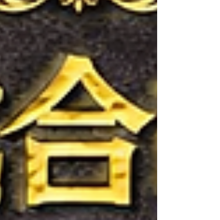
クラス3分2R 〇雨貝 一生（POD GYM） ✕石
川 智弥（eleven） 2R 1:29 TKO ◆第12試合
KICKフェザー級Aクラス3分2R 〇渡邉 健太
（大誠館） ✕空珠磨（オウプネス札幌） 1R
1:22 TKO ◆第11試合 MMAライト級Aクラス
3分2R ✕鍬 辰朋（eleven） 〇高橋 斐吹（パ
ラエストラ札幌） 2R 2:10 リアネイキドチョ
ーク ◆第10試合 MMAフライ級Aクラス3分
2R 〇喜井 元哉（フリー