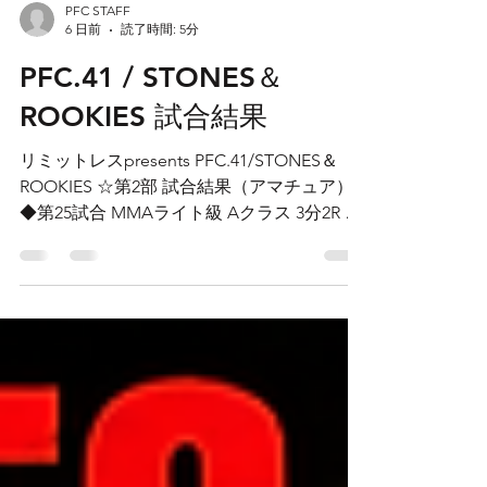
PFC STAFF
6 日前
読了時間: 5分
PFC.41 / STONES＆
ROOKIES 試合結果
リミットレスpresents PFC.41/STONES＆
ROOKIES ☆第2部 試合結果（アマチュア）
◆第25試合 MMAライト級 Aクラス 3分2R △
髙橋 斐吹（パラエストラ札幌） △中瀬 璃空
（HLC GYM） フルタイムドロー ◆第24試合
MMAバンタム級 Aクラス 3分2R 〇荒 喜喬
（POD GYM） ✕SHA-MAN（オウプネス札
幌） 1R 1:13 TKO ◆第23試合 MMAバンタム
級 Aクラス 3分2R △琴田 祥太郎（パラエス
トラ札幌） △髙橋 泰雅（GO ONE GYM）
フルタイムドロー ◆第22試合 MMAウェルタ