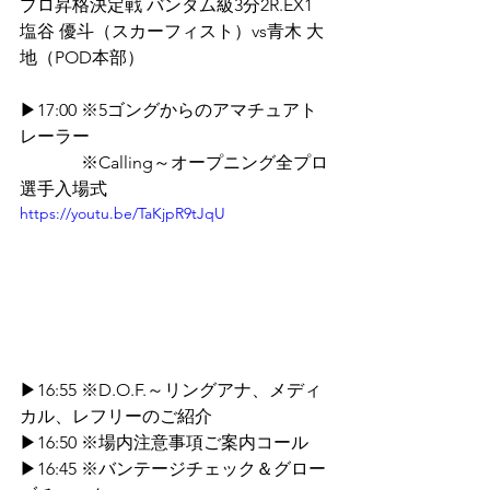
プロ昇格決定戦 バンタム級3分2R.EX1
塩谷 優斗（スカーフィスト）vs青木 大
地（POD本部）
▶17:00 ※5ゴングからのアマチュアト
レーラー
          　※Calling～オープニング全プロ
選手入場式
https://youtu.be/TaKjpR9tJqU
▶16:55 ※D.O.F.～リングアナ、メディ
カル、レフリーのご紹介
▶16:50 ※場内注意事項ご案内コール
▶16:45 ※バンテージチェック＆グロー