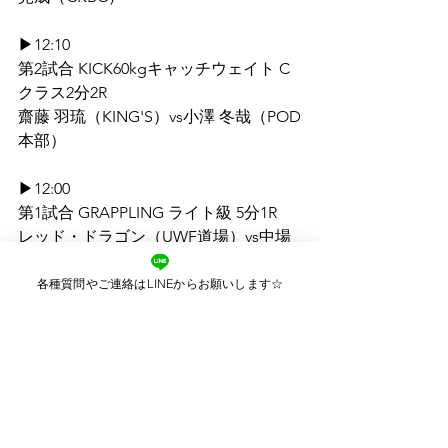
▶12:10 
第2試合 KICK60kgキャッチウェイト C
クラス2分2R
齋藤 羽琉（KING'S）vs小澤 冬哉（POD
本部）
▶12:00 
第1試合 GRAPPLING ライト級 5分1R
レッド・ドラゴン（UWF道場）vs中場
ガッツマン大地（フリー）
各種質問やご連絡はLINEからお願いします☆
▶11:55 ※5ゴングから第1部開始
▶11:50 ※場内注意事項ご案内コール
▶11:45 ※バンテージチェック＆グロー
ブチェック
▶11:30 ※アマチュアルールミーティン
グ