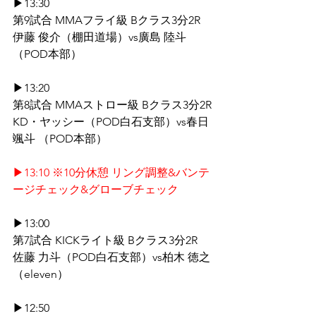
▶13:30 
第9試合 MMAフライ級 Bクラス3分2R
伊藤 俊介（棚田道場）vs廣島 陸斗
（POD本部）
▶13:20 
第8試合 MMAストロー級 Bクラス3分2R
KD・ヤッシー（POD白石支部）vs春日 
颯斗 （POD本部）
▶13:10 ※10分休憩 リング調整&バンテ
ージチェック&グローブチェック
▶13:00 
第7試合 KICKライト級 Bクラス3分2R
佐藤 力斗（POD白石支部）vs柏木 徳之
（eleven）
▶12:50 