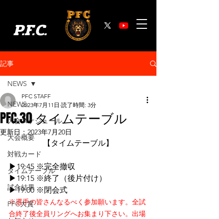
P.F.C.
記事
NEWS
PFC STAFF
NEWS
2023年7月11日
読了時間: 3分
PFC.30 タイムテーブル
大会スケジュール
更新日：
2023年7月20日
大会概要
【タイムテーブル】
対戦カード
▶19:45 ※完全撤収
タイムテーブル
▶19:15 ※終了（後片付け）
試合結果
▶19:00 ※閉会式
※選手の皆さんなるべく参加願います。全試
PFC大賞
合終了後全員リングへお集まり下さい。出場