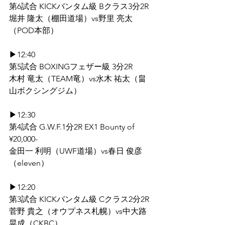
第6試合 KICKバンタム級 Bクラス3分2R
堀井 隆太（棚田道場）vs野里 亮太
（POD本部）
▶12:40 
第5試合 BOXINGフェザー級 3分2R
木村 竜太（TEAM竜）vs水木 祐太（畠
山ボクシングジム）
▶12:30 
第4試合 G.W.F.1分2R EX1 Bounty of 
¥20,000-
金田一 利明（UWF道場）vs春日 俊彦
（eleven）
▶12:20 
第3試合 KICKバンタム級 Cクラス2分2R
菅野 貴之（オウプネス札幌）vs中大路 
晃成（CKBC）