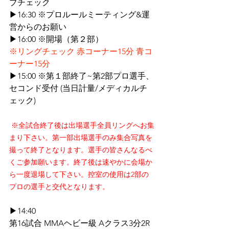
ブチェック
▶16:30 ※プロルールミーティング&運
営からのお願い
▶16:00 ※開場（第２部）
※リングチェック 赤コーナー15分 青コ
ーナー15分
▶15:00 ※第１部終了~第2部プロ選手、
セコンド受付 (当日計量/メディカルチ
ェック)
※全試合終了後は出場選手全員リングへお集
まり下さい。第一部出場選手のみ集合写真を
撮って終了となります。選手の皆さんなるべ
くご参加願います。終了後は速やかに会場か
ら一度退場して下さい。控室の使用は2部の
プロの選手と交代となります。
▶14:40 
第16試合 MMAヘビー級 Aクラス3分2R