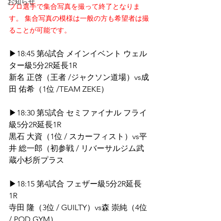
お知らせ
プロ選手で集合写真を撮って終了となりま
す。 集合写真の模様は一般の方も希望者は撮
ることが可能です。
▶18:45 第6試合 メインイベント ウェル
ター級5分2R延長1R
新名 正啓（王者 /ジャクソン道場）vs成
田 佑希（1位 /TEAM ZEKE）
▶18:30 第5試合 セミファイナル フライ
級5分2R延長1R
黒石 大資（1位 / スカーフィスト）vs平
井 総一郎（初参戦 / リバーサルジム武
蔵小杉所プラス 
▶18:15 第4試合 フェザー級5分2R延長
1R
寺田 隆（3位 / GUILTY）vs森 崇純（4位 
/ POD GYM）