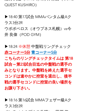
QUEST KUSHIRO）
▶18:40 第17試合 MMAバンタム級Aク
ラス3分2R
ウポポペロス（オウプネス札幌）vs今
井 良偉（POD GYM）
▶18:24 
※休憩 
中盤戦リングチェック 
赤コーナー5分
青コーナー5分
こちらのリングチェックタイムは 第18
試合～第23試合目迄の中盤戦の選手の
みとなります。中盤戦を終えた選手セ
コンドは速やかに控室を退出し、後半
戦の選手セコンドに控室の良い場所を
お譲り下さい。
▶18:16 第16試合 MMAフェザー級Aク
ラス3分2R