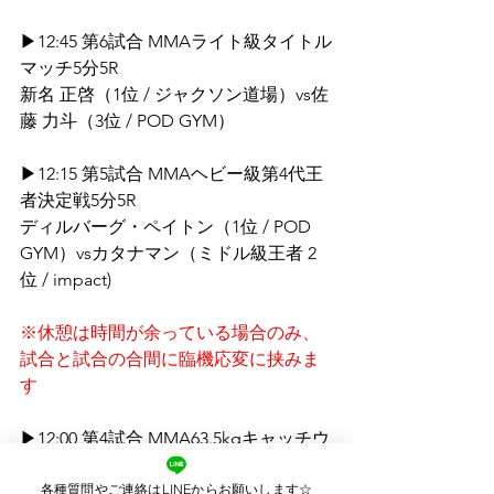
▶12:45 第6試合 MMAライト級タイトル
マッチ5分5R
新名 正啓（1位 / ジャクソン道場）vs佐
藤 力斗（3位 / POD GYM）
▶12:15 第5試合 MMAヘビー級第4代王
者決定戦5分5R
ディルバーグ・ペイトン（1位 / POD 
GYM）vsカタナマン（ミドル級王者 2
位 / impact)
※休憩は時間が余っている場合のみ、
試合と試合の合間に臨機応変に挟みま
す
▶12:00 第4試合 MMA63.5kgキャッチウ
ェイト5分2R延長1R
各種質問やご連絡はLINEからお願いします☆
青木 大地（6位 / POD GYM）vs星川 陸