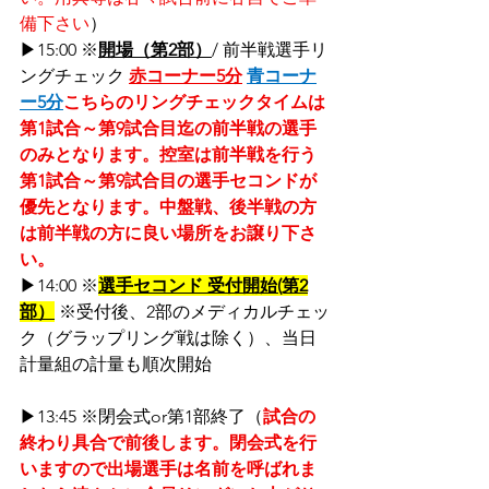
備下さい
）
▶15:00 ※
開場（第2部）
/ 前半戦選手リ
ングチェック 
赤コーナー5分
青コーナ
ー5分
こちらのリングチェックタイムは 
第1試合～第9試合目迄の前半戦の選手
のみとなります。控室は前半戦を行う
第1試合～第9試合目の選手セコンドが
優先となります。中盤戦、後半戦の方
は前半戦の方に良い場所をお譲り下さ
い。
▶14:00 ※
選手セコンド 受付開始(第2
部）
 ※受付後、2部のメディカルチェッ
ク（グラップリング戦は除く）、当日
計量組の計量も順次開始
▶13:45 ※閉会式or第1部終了（
試合の
終わり具合で前後します。閉会式を行
いますので出場選手は名前を呼ばれま