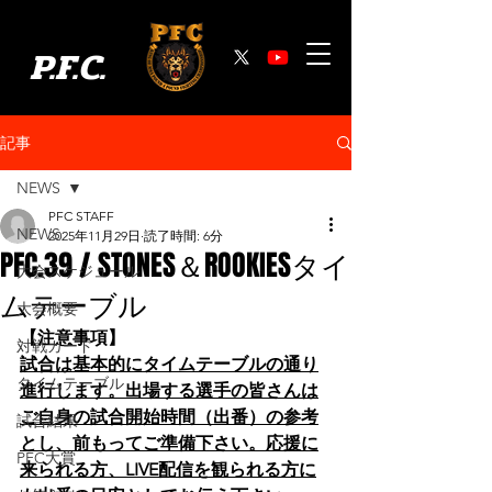
P.F.C.
記事
NEWS
PFC STAFF
NEWS
2025年11月29日
読了時間: 6分
PFC.39 / STONES＆ROOKIESタイ
大会スケジュール
ムテーブル
大会概要
【注意事項】
対戦カード
試合は基本的にタイムテーブルの通り
タイムテーブル
進行します。出場する選手の皆さんは
ご自身の試合開始時間（出番）の参考
試合結果
とし、前もってご準備下さい。応援に
PFC大賞
来られる方、LIVE配信を観られる方に