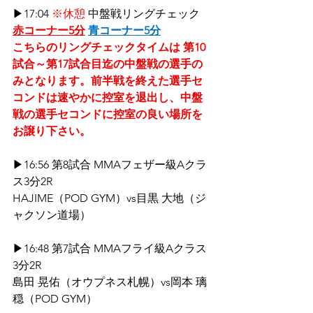
▶17:04 
※休憩 
中盤戦リングチェック 
赤コーナー5分
青コーナー5分
こちらのリングチェックタイムは 第10
試合～第17試合目迄の中盤戦の選手の
みとなります。前半戦を終えた選手セ
コンドは速やかに控室を退出し、中盤
戦の選手セコンドに控室の良い場所を
お譲り下さい。
▶16:56 第8試合 MMAフェザー級Aクラ
ス3分2R
HAJIME（POD GYM）vs目黒 大地（ジ
ャクソン道場）
▶16:48 第7試合 MMAフライ級Aクラス
3分2R
島田 晃佑（オウプネス札幌）vs岡本 璃
穏（POD GYM）