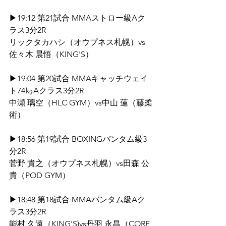
▶19:12 第21試合 MMAストロー級Aク
ラス3分2R
リックタカハシ（オウプネス札幌）vs
佐々木 晨悟（KING'S）
▶19:04 第20試合 MMAキャッチウェイ
ト74㎏Aクラス3分2R
中瀬 璃空（HLC GYM）vs中山 蓮（藤柔
術）
▶18:56 第19試合 BOXINGバンタム級3
分2R
菅野 貴之（オウプネス札幌）vs田森 公
貴（POD GYM）
▶18:48 第18試合 MMAバンタム級Aク
ラス3分2R
能村 久遠（KING'S)vs丹羽 永昌（CORE 