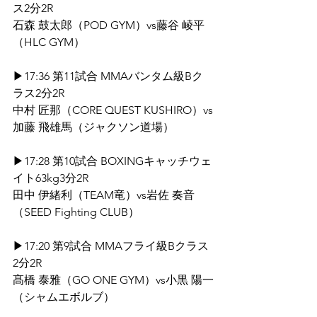
ス2分2R
石森 鼓太郎（POD GYM）vs藤谷 崚平
（HLC GYM）
▶17:36 第11試合 MMAバンタム級Bク
ラス2分2R
中村 匠那（CORE QUEST KUSHIRO）vs
加藤 飛雄馬（ジャクソン道場）
▶17:28 第10試合 BOXINGキャッチウェ
イト63kg3分2R
田中 伊緒利（TEAM竜）vs岩佐 奏音
（SEED Fighting CLUB）
▶17:20 第9試合 MMAフライ級Bクラス
2分2R
髙橋 泰雅（GO ONE GYM）vs小黒 陽一
（シャムエボルブ）