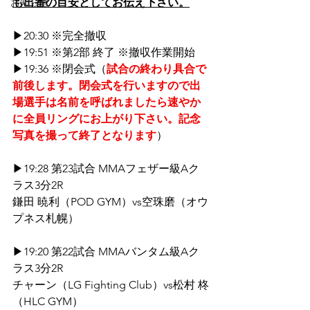
お知らせ
も出番の目安としてお伝え下さい。
▶20:30 ※完全撤収
▶19:51 ※第2部 終了 ※撤収作業開始
▶19:36 ※閉会式（
試合の終わり具合で
前後します。閉会式を行いますので出
場選手は名前を呼ばれましたら速やか
に全員リングにお上がり下さい。記念
写真を撮って終了となります
）
▶19:28 第23試合 MMAフェザー級Aク
ラス3分2R
鎌田 暁利（POD GYM）vs空珠磨（オウ
プネス札幌）
▶19:20 第22試合 MMAバンタム級Aク
ラス3分2R
チャーン（LG Fighting Club）vs松村 柊
（HLC GYM）