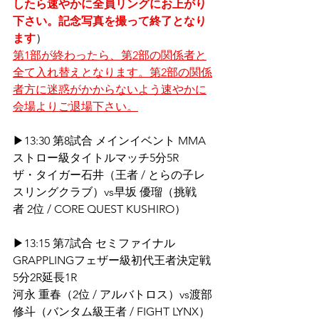
したら速やかに全員リングにお上がり
下さい。記念写真を撮って終了となり
ます
）
第1部が終わったら、第2部の関係者と
全て入れ替えとなります。第2部の関係
者方に迷惑がかからないよう速やかに
会場よりご退場下さい。
▶13:30 第8試合 メインイベント MMA
ストロー級タイトルマッチ5分5R
ザ・タイガー石井（王者 / とらの子レ
スリングクラブ）vs早坂 優瑠（挑戦
者 2位 / CORE QUEST KUSHIRO）
▶13:15 第7試合 セミファイナル 
GRAPPLINGフェザー級初代王者決定戦
5分2R延長1R
河永 重春（2位 / アルバトロス）vs渡部 
修斗（バンタム級王者 / FIGHT LYNX）