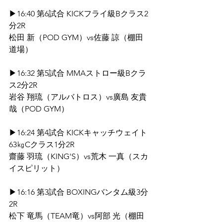
▶16:40 第6試合 KICKフライ級Bクラス2
分2R
松田 新（POD GYM）vs佐藤 諒（棚田
道場）
▶16:32 第5試合 MMAストロー級Bクラ
ス2分2R
岩谷 翔琉（アルバトロス）vs廣島 友貴
哉（POD GYM）
▶16:24 第4試合 KICKキャッチウェイト
63㎏Cクラス1分2R
齋藤 羽琉（KING'S）vs荒木 一真（スカ
イスピリット）
▶16:16 第3試合 BOXINGバンタム級3分
2R
松下 竜馬（TEAM竜）vs阿部 光（棚田