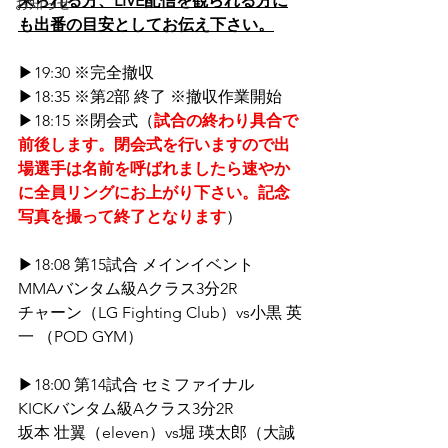
来られる方、LIVE配信を観られる方に
お知らせ
も出番の目安としてお伝え下さい。
▶19:30 ※完全撤収
▶18:35 ※第2部 終了 ※撤収作業開始
▶18:15 ※閉会式（
試合の終わり具合で
前後します。閉会式を行いますので出
場選手は名前を呼ばれましたら速やか
に全員リングにお上がり下さい。記念
写真を撮って終了となります
）
▶18:08 第15試合 メインイベント
MMAバンタム級Aクラス3分2R
チャーン（LG Fighting Club）vs小黒 英
一 （POD GYM）
▶18:00 第14試合 セミファイナル
KICKバンタム級Aクラス3分2R
坂本 壮翼（eleven）vs堀 瑛太郎（大誠