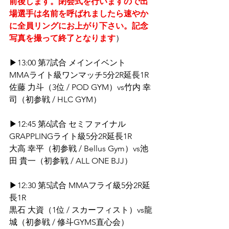
前後します。閉会式を行いますので出
場選手は名前を呼ばれましたら速やか
に全員リングにお上がり下さい。記念
写真を撮って終了となります
）
▶13:00 第7試合 メインイベント
MMAライト級ワンマッチ5分2R延長1R
佐藤 力斗（3位 / POD GYM）vs竹内 幸
司（初参戦 / HLC GYM）
▶12:45 第6試合 セミファイナル
GRAPPLINGライト級5分2R延長1R
大高 幸平（初参戦 / Bellus Gym）vs池
田 貴一（初参戦 / ALL ONE BJJ）
▶12:30 第5試合 MMAフライ級5分2R延
長1R
黒石 大資（1位 / スカーフィスト）vs龍
城（初参戦 / 修斗GYMS直心会）