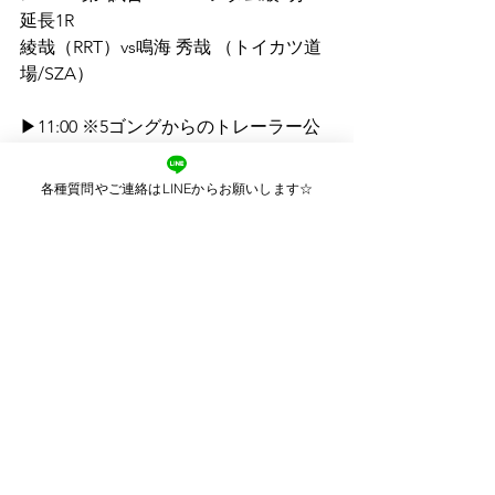
延長1R
綾哉（RRT）vs鳴海 秀哉 （トイカツ道
場/SZA）
▶11:00 ※5ゴングからのトレーラー公
開へ トレーラー終了より入場式へ
　　　   （全選手入場式を観たい方は時
各種質問やご連絡はLINEからお願いします☆
間厳守で会場にお入り下さい）
※PFCオープニングソング♪
～全プロ選手入場式
▶10:55 ※♪～メディカル、レフリー、
リングアナ、大会進行スタッフのご紹
介
▶10:50 ※場内注意事項ご案内コール
▶10:30 ※プロルールミーティング※バ
ンテージチェック＆グローブチェック
（
用具、バンテージ、負傷箇所へのテ