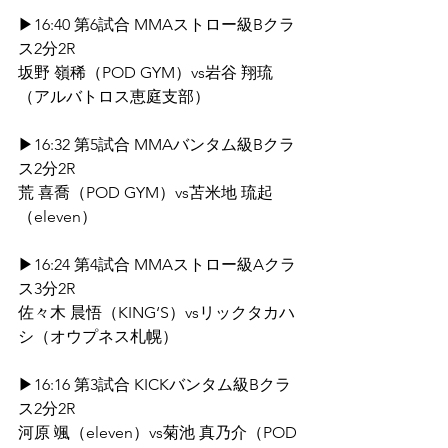
▶16:40 第6試合 MMAストロー級Bクラ
ス2分2R
坂野 嶺稀（POD GYM）vs岩谷 翔琉 
（アルバトロス恵庭支部）
▶16:32 第5試合 MMAバンタム級Bクラ
ス2分2R
荒 喜喬（POD GYM）vs苫米地 琉起
（eleven）
▶16:24 第4試合 MMAストロー級Aクラ
ス3分2R
佐々木 晨悟（KING‘S）vsリックタカハ
シ（オウプネス札幌）
▶16:16 第3試合 KICKバンタム級Bクラ
ス2分2R
河原 颯（eleven）vs菊池 真乃介（POD 