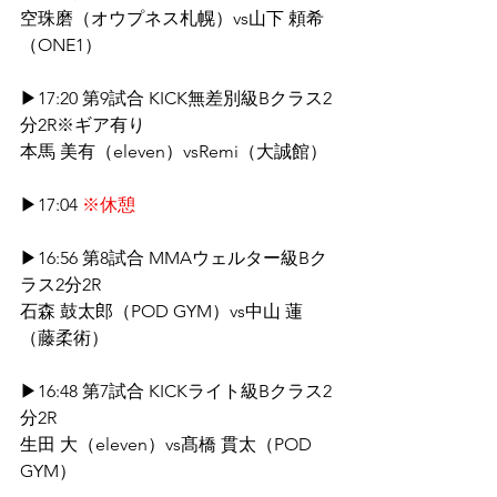
空珠磨（オウプネス札幌）vs山下 頼希
（ONE1）
▶17:20 第9試合 KICK無差別級Bクラス2
分2R※ギア有り
本馬 美有（eleven）vsRemi（大誠館）
▶17:04 
※休憩
▶16:56 第8試合 MMAウェルター級Bク
ラス2分2R
石森 鼓太郎（POD GYM）vs中山 蓮
（藤柔術）
▶16:48 第7試合 KICKライト級Bクラス2
分2R
生田 大（eleven）vs髙橋 貫太（POD 
GYM）