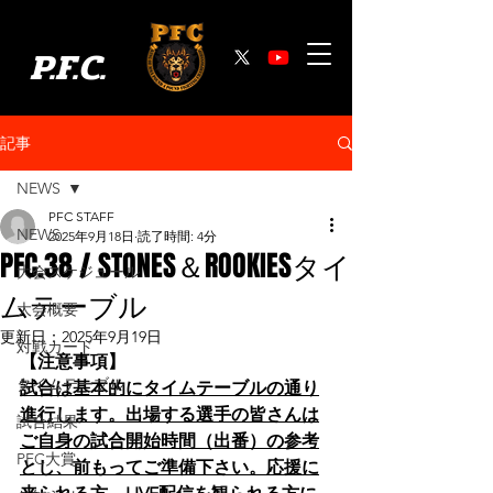
P.F.C.
記事
NEWS
PFC STAFF
NEWS
2025年9月18日
読了時間: 4分
PFC.38 / STONES＆ROOKIESタイ
大会スケジュール
ムテーブル
大会概要
更新日：
2025年9月19日
対戦カード
【注意事項】
タイムテーブル
試合は基本的にタイムテーブルの通り
進行します。出場する選手の皆さんは
試合結果
ご自身の試合開始時間（出番）の参考
PFC大賞
とし、前もってご準備下さい。応援に