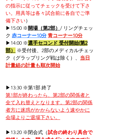
の指示に従ってチェックを受けて下さ
い。用具等は各々試合前に各自でご準
備下さい
）
▶15:00 ※
開場（第2部）
/ リングチェッ
ク 
赤コーナー10分
青コーナー10分
▶14:00 ※
選手セコンド 受付開始
(第2
部）
 ※受付後、2部のメディカルチェッ
ク（グラップリング戦は除く）、
当日
計量組の計量も順次開始
▶13:30 ※第1部 終了
第1部が終わったら、第2部の関係者と
全て入れ替えとなります。第2部の関係
者方に迷惑がかからないよう速やかに
会場よりご退場下さい。
▶13:20 ※閉会式（
試合の終わり具合で