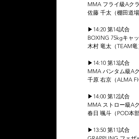
MMA フライ級Aクラ
佐藤 千太（棚田道場
▶14:20 第14試合
BOXING 75kgキ
木村 竜太（TEAM竜
▶14:10 第13試合
MMA バンタム級Aク
千原 右京（ALMA FI
▶14:00 第12試合
MMA ストロー級Aク
春日 颯斗（POD本部
▶13:50 第11試合
GRAPPLING フェザ