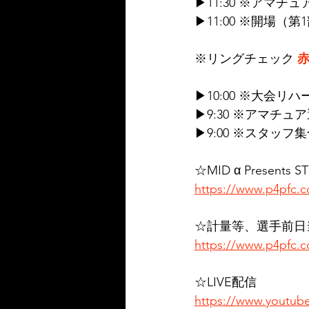
▶11:30 ※アマ
▶11:00 ※開場（第
※リングチェック 
赤
▶10:00 ※大会リ
▶9:30 ※アマチ
▶9:00 ※スタッフ
☆MID α Presents
https://www.p4pfc.
☆計量等、選手前日
https://www.p4pfc.c
☆LIVE配信
https://www.youtub