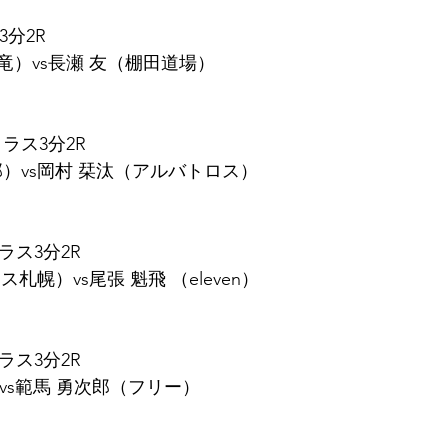
3分2R
M竜）vs長瀬 友（棚田道場）
ラス3分2R
部）vs岡村 栞汰（アルバトロス）
ラス3分2R
札幌）vs尾張 魁飛 （eleven）
ラス3分2R
n）vs範馬 勇次郎（フリー）