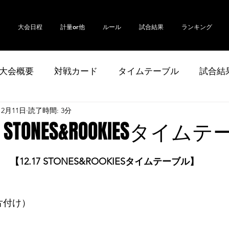
大会日程
計量or他
ルール
試合結果
ランキング
大会概要
対戦カード
タイムテーブル
試合結
12月11日
読了時間: 3分
.17 STONES&ROOKIESタイ
【12.17 STONES&ROOKIESタイムテーブル】
後片付け）