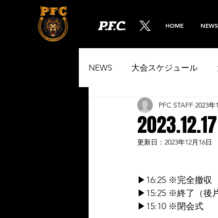
P.F.C.
HOME
NEWS
NEWS
大会スケジュール
PFC STAFF
2023年
お知らせ
2023.12
更新日：
2023年12月16日
▶16:25 ※完全撤収
▶15:25 ※終了（
▶15:10 ※閉会式