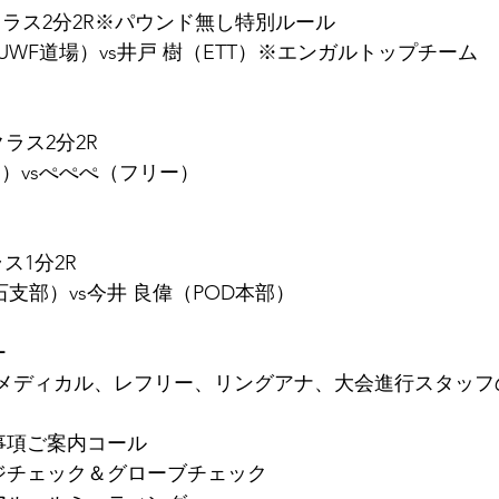
クラス2分2R※パウンド無し特別ルール
WF道場）vs井戸 樹（ETT）※エンガルトップチーム
クラス2分2R
）vsぺぺぺ（フリー）
ス1分2R
石支部）vs今井 良偉（POD本部）
ー
O.F.♪～メディカル、レフリー、リングアナ、大会進行スタッ
意事項ご案内コール
テージチェック＆グローブチェック