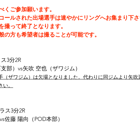
べくご参加願います。
コールされた出場選手は速やかにリングへお集まり下さ
を撮って終了となります。 
般の方も希望者は撮ることが可能です。
ス3分2R
石支部）vs矢吹 空也（ザワジム）
手（ザワジム）は欠場となりました。代わりに同ジムより矢吹
さい。
ラス3分2R
）vs佐藤 陽向（POD本部）