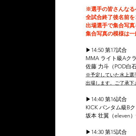
※選手の皆さんなる
全試合終了後名前を
出場選手で集合写真
集合写真の模様は一
▶14:50 第17試合
MMA ライト級Aクラ
佐藤 力斗（POD白
※予定していた水上選
出場します。ご了承下
▶14:40 第16試合
KICK バンタム級Bク
坂本 壮翼（eleven
▶14:30 第15試合