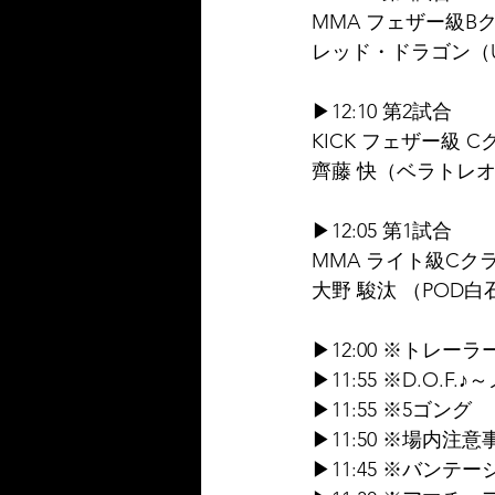
MMA フェザー級B
レッド・ドラゴン（U
▶12:10 第2試合
KICK フェザー級 C
齊藤 快（ベラトレオ
▶12:05 第1試合
MMA ライト級Cクラ
大野 駿汰 （POD白
▶12:00 ※トレーラ
▶11:55 ※D.
▶11:55 ※5ゴング
▶11:50 ※場内注
▶11:45 ※バン