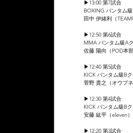
▶13:00 第7試合
BOXING バンタム級
田中 伊緒利（TEA
▶12:50 第6試合
MMA バンタム級Aク
佐藤 陽向（POD本
▶12:40 第5試合
KICK バンタム級Bク
菅野 貴之（オウプネス
▶12:30 第4試合
KICK バンタム級Bク
安藤 紘平（eleve
▶12:20 第3試合