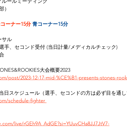
チュアルールミーティング
1部）
コーナー15分
青コーナー15分
ハーサル
ュア選手、セコンド受付 (当日計量/メディカルチェック)
集合
 STONES&ROOKIES大会概要2023
com/post/2023-12-17-mid-%CE%B1-presents-stones-rook
当日スケジュール（選手、セコンドの方は必ず目を通し
om/schedule-fighter 
e.com/live/rGEh9A_AdGE?si=YUuvCHa8JJ7JtV7-