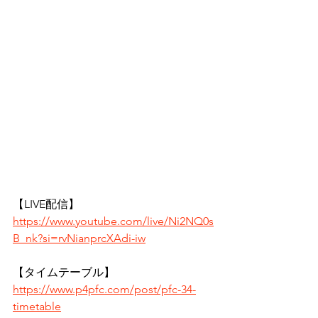
【LIVE配信】
https://www.youtube.com/live/Ni2NQ0s
B_nk?si=rvNianprcXAdi-iw
【タイムテーブル】
https://www.p4pfc.com/post/pfc-34-
timetable