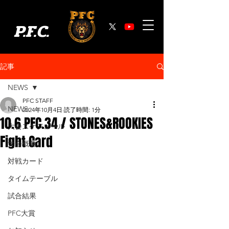
P.F.C.
記事
NEWS
PFC STAFF
NEWS
2024年10月4日
読了時間: 1分
10.6 PFC.34 / STONES&ROOKIES
大会スケジュール
Fight Card
大会概要
対戦カード
タイムテーブル
試合結果
PFC大賞